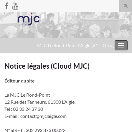
Togg
sear
Search for:
for
MJC Le Rond-Point l'Aigle (61 – Orne)
Toggl
navig
Notice légales (Cloud MJC)
Éditeur du site
La MJC Le Rond-Point
12 Rue des Tanneurs, 61300 L’Aigle.
Tel : 02 33 24 37 30
E-mail : contact@mjclaigle.com
N° SIRET : 302 293 873 00022