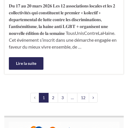
𝐃𝐮 𝟏𝟕 𝐚𝐮 𝟐𝟎 𝐦𝐚𝐫𝐬 𝟐𝟎𝟐𝟔 𝐋𝐞𝐬 𝟏𝟐 𝐚𝐬𝐬𝐨𝐜𝐢𝐚𝐭𝐢𝐨𝐧𝐬 𝐥𝐨𝐜𝐚𝐥𝐞𝐬 𝐞𝐭 𝐥𝐞𝐬 𝟐
𝐜𝐨𝐥𝐥𝐞𝐜𝐭𝐢𝐯𝐢𝐭𝐞́𝐬 𝐪𝐮𝐢 𝐜𝐨𝐧𝐬𝐭𝐢𝐭𝐮𝐞𝐧𝐭 𝐥𝐞 𝐩𝐫𝐞𝐦𝐢𝐞𝐫 « 𝐤𝐨𝐥𝐞𝐜𝐭𝐢𝐟 »
𝐝𝐞𝐩𝐚𝐫𝐭𝐞𝐦𝐞𝐧𝐭𝐚𝐥 𝐝𝐞 𝐥𝐮𝐭𝐭𝐞 𝐜𝐨𝐧𝐭𝐫𝐞 𝐥𝐞𝐬 𝐝𝐢𝐬𝐜𝐫𝐢𝐦𝐢𝐧𝐚𝐭𝐢𝐨𝐧𝐬,
𝐥’𝐚𝐧𝐭𝐢𝐬𝐞́𝐦𝐢𝐭𝐢𝐬𝐦𝐞, 𝐥𝐚 𝐡𝐚𝐢𝐧𝐞 𝐚𝐧𝐭𝐢 𝐋𝐆𝐁𝐓 + 𝐨𝐫𝐠𝐚𝐧𝐢𝐬𝐞𝐧𝐭 𝐮𝐧𝐞
𝐧𝐨𝐮𝐯𝐞𝐥𝐥𝐞 𝐞́𝐝𝐢𝐭𝐢𝐨𝐧 𝐝𝐞 𝐥𝐚 𝐬𝐞𝐦𝐚𝐢𝐧𝐞 TousUnisContreLaHaine.
Cet événement s’inscrit dans une démarche engagée en
faveur du mieux vivre ensemble, de …
Lire la suite
1
2
3
…
12