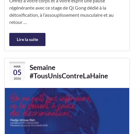
Offrez à votre corps et à votre esprit une pause
régénérante avec ce stage de Qi Gong dédié à la
détoxification, à l’assouplissement musculaire et au
retour …
Lire la suite
Semaine
MAR
05
#TousUnisContreLaHaine
2026