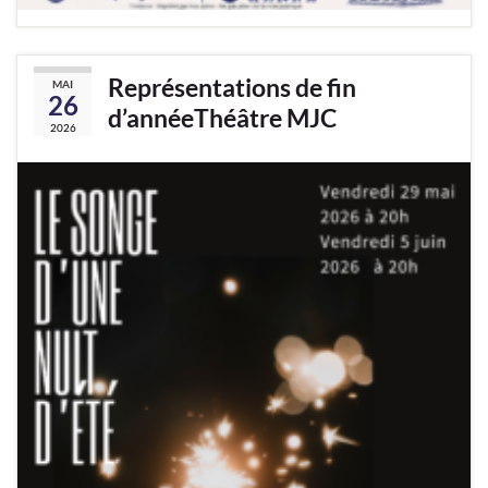
Représentations de fin
MAI
26
d’annéeThéâtre MJC
2026