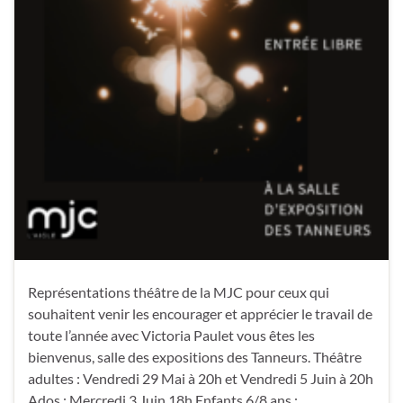
Représentations théâtre de la MJC pour ceux qui
souhaitent venir les encourager et apprécier le travail de
toute l’année avec Victoria Paulet vous êtes les
bienvenus, salle des expositions des Tanneurs. Théâtre
adultes : Vendredi 29 Mai à 20h et Vendredi 5 Juin à 20h
Ados : Mercredi 3 Juin 18h Enfants 6/8 ans : …