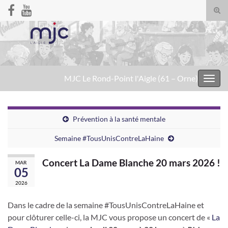
Togg
sear
Search for:
for
MJC Le Rond-Point l'Aigle (61 – Orne)
Toggl
navig
Prévention à la santé mentale
Semaine #TousUnisContreLaHaine
Concert La Dame Blanche 20 mars 2026 !
MAR
05
2026
Dans le cadre de la semaine #TousUnisContreLaHaine et
pour clôturer celle-ci, la MJC vous propose un concert de «
La