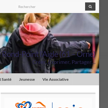
Search for:
Rond-Point l'Aigle (61 – Orne)
Créer, Exprimer, Partager…
t Santé
Jeunesse
Vie Associative