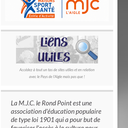
Accédez à tout un tas de sites utiles et en relation
avec le Pays de l'Aigle mais pas que !
La M.J.C. le Rond Point est une
association d'éducation populaire
de type loi 1901 qui a pour but de
favoriser l'accès à la culture pour