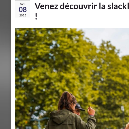
Venez découvrir la slack
AVR
08
!
2025