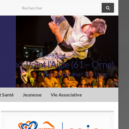
Search for:
Rond-Point l'Aigle (61 – Orne)
Créer, Exprimer, Partager…
t Santé
Jeunesse
Vie Associative