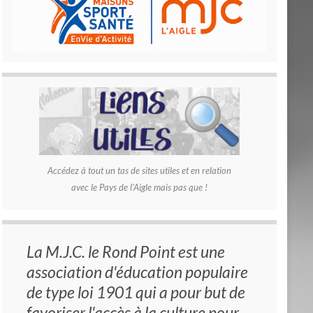
Accédez à tout un tas de sites utiles et en relation
avec le Pays de l'Aigle mais pas que !
La M.J.C. le Rond Point est une
association d'éducation populaire
de type loi 1901 qui a pour but de
favoriser l'accès à la culture pour