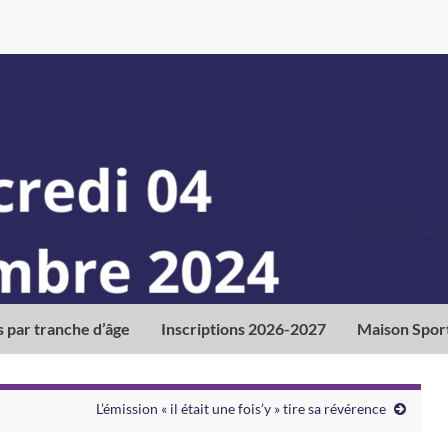
MJC Le 
s par tranche d’âge
Inscriptions 2026-2027
Maison Spor
L’émission « il était une fois’y » tire sa révérence