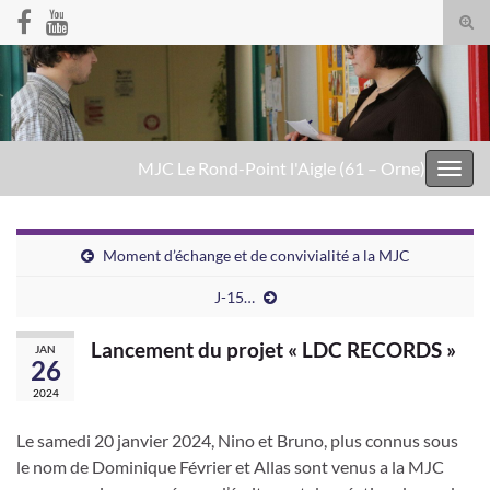
Togg
sear
Search for:
for
MJC Le Rond-Point l'Aigle (61 – Orne)
Toggl
navig
Moment d’échange et de convivialité a la MJC
J-15…
Lancement du projet « LDC RECORDS »
JAN
26
2024
Le samedi 20 janvier 2024, Nino et Bruno, plus connus sous
le nom de Dominique Février et Allas sont venus a la MJC