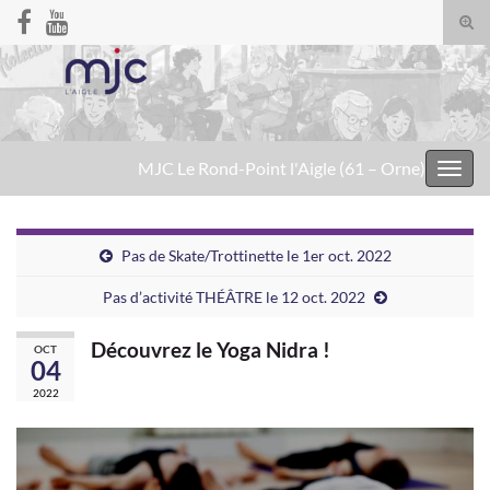
Togg
sear
Search for:
for
MJC Le Rond-Point l'Aigle (61 – Orne)
Toggl
navig
Pas de Skate/Trottinette le 1er oct. 2022
Pas d’activité THÉÂTRE le 12 oct. 2022
Découvrez le Yoga Nidra !
OCT
04
2022