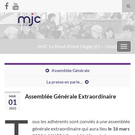
Togg
sear
Search for:
for
MJC Le Rond-Point l'Aigle (61 – Orne)
Toggl
navig
Assemblée Générale
La presse en parle…
Assemblée Générale Extraordinaire
MAR
01
2022
T
ous les adhérents sont conviés à une assemblée
générale extraordinaire qui aura lieu
le 16 mars